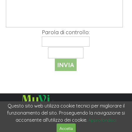
Parola di controllo:
Questo sito web utilizza cookie tecnici per migliorare il
funzionamento del sito. Proseguendo la navigazione si
Museo Virtuale della Memoria Collettiva
PRIVACY
|
COOKIE
acconsente all'utilizzo dei cookie.
Approfondisci
POLICY
© Copyright 2013 - 2026
|
Tutti i diritti riservati.
Accetta
Ideazione e progetto Salvatore Ilardo