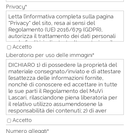
Privacy
*
Letta l’informativa completa sulla pagina
"Privacy" del sito, resa ai sensi del
Regolamento (UE) 2016/679 (GDPR),
autorizza il trattamento dei dati personali
per le finalità indicate. Inoltre autorizza il
Accetto
trattamento dei dati per finalità
Liberatoria per uso delle immagini
*
promozionali, sia con modalità tradizionali
sia informatiche.
DICHIARO 1) di possedere la proprietà del
materiale consegnato/inviato e di attestare
l’esattezza delle informazioni fornite,
nonché di conoscere ed accettare in tutte
le sue parti il Regolamento del MuVi
Lascari, rilasciandone piena liberatoria per
il relativo utilizzo assumendosene la
responsabilità dei contenuti; 2) di aver
preso visione dell'informativa ai sensi
Accetto
dell’art. 13 del Regolamento UE 2016/679 e,
con l’invio/consegna della presente
Numero allegati
*