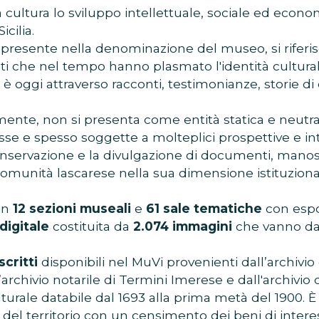
a cultura lo sviluppo intellettuale, sociale ed econ
icilia.
 presente nella denominazione del museo, si riferisce 
ti che nel tempo hanno plasmato l'identità culturale
è oggi attraverso racconti, testimonianze, storie di
ente, non si presenta come entità statica e neutra
sse e spesso soggette a molteplici prospettive e int
conservazione e la divulgazione di documenti, manoscr
omunità lascarese nella sua dimensione istituzionale,
in
12 sezioni museali
e
61 sale tematiche
con espos
digitale
costituita da
2.074
immagini
che vanno dal
critti
disponibili nel MuVi provenienti dall’archivio
ll’archivio notarile di Termini Imerese e dall'archiv
ulturale databile dal 1693 alla prima metà del 1900. 
 del territorio con un censimento dei beni di interes