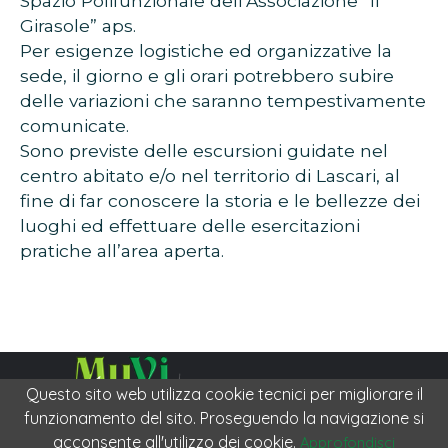
Spazio Polifunzionale dell’Associazione “Il
Girasole” aps.
Per esigenze logistiche ed organizzative la
sede, il giorno e gli orari potrebbero subire
delle variazioni che saranno tempestivamente
comunicate.
Sono previste delle escursioni guidate nel
centro abitato e/o nel territorio di Lascari, al
fine di far conoscere la storia e le bellezze dei
luoghi ed effettuare delle esercitazioni
pratiche all’area aperta.
Questo sito web utilizza cookie tecnici per migliorare il
funzionamento del sito. Proseguendo la navigazione si
Museo Virtuale della Memoria Collettiva
PRIVACY
|
COOKIE
acconsente all'utilizzo dei cookie.
Approfondisci