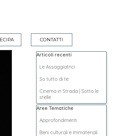
ECIPA
CONTATTI
Salta blocco Articoli recenti
Articoli recenti
Le Assaggiatrici
So tutto di te
Cinema in Strada | Sotto le
stelle
Salta blocco Aree Tematiche
Aree Tematiche
Approfondimenti
Beni culturali e Immateriali