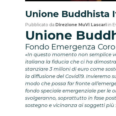
Unione Buddhista I
Pubblicato da
Direzione MuVi Lascari
in
E
Unione Buddhi
Fondo Emergenza Coron
«In questo momento non semplice vo
italiana la fiducia che ci ha dimost
stanziare 3 milioni di euro come so
la diffusione del Covid19. Invieremo su
modo che possa far fronte all’emerg
fondo speciale emergenziale per le o
svolgeranno, soprattutto in fase po
sostegno e vicinanza ai soggetti più f