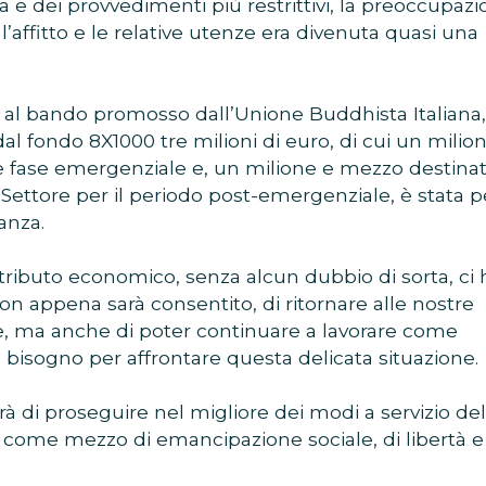
ia e dei provvedimenti più restrittivi, la preoccupaz
l’affitto e le relative utenze era divenuta quasi una
e al bando promosso dall’Unione Buddhista Italiana
dal fondo 8X1000 tre milioni di euro, di cui un milio
le fase emergenziale e, un milione e mezzo destinati
Settore per il periodo post-emergenziale, è stata p
anza.
ontributo economico, senza alcun dubbio di sorta, ci 
n appena sarà consentito, di ritornare alle nostre
ale, ma anche di poter continuare a lavorare come
iù bisogno per affrontare questa delicata situazione.
irà di proseguire nel migliore dei modi a servizio del
ome mezzo di emancipazione sociale, di libertà e