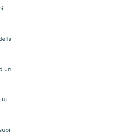
ei
della
ad un
tti
a
 suoi