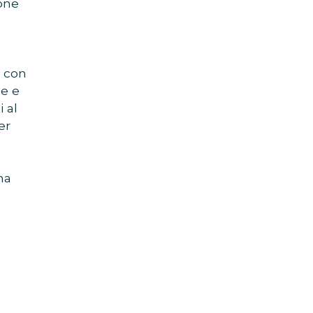
ione
, con
ne e
 al
er
ha