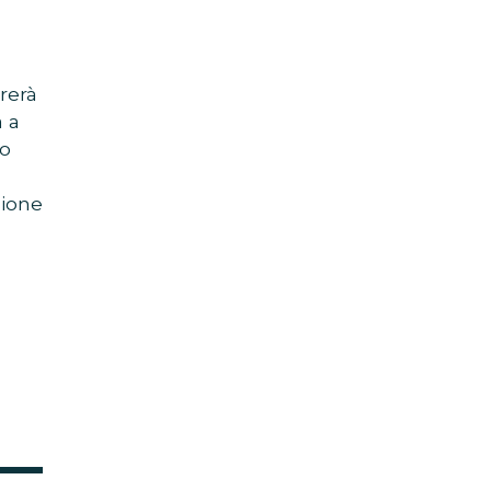
rerà
à a
mo
sione