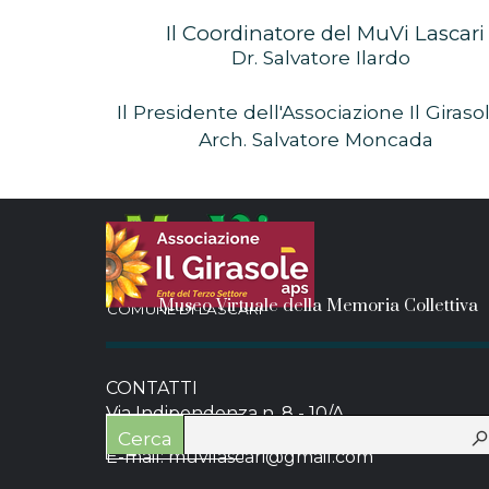
Il Coordinatore del MuVi Lascari
Dr. Salvatore Ilardo
Il Presidente dell'Associazione Il Giraso
Arch. Salvatore Moncada
Museo Virtuale della Memoria Collettiva
COMUNE DI LASCARI
CONTATTI
Via Indipendenza n. 8 - 10/A
90010 Lascari (PA)
COOKIE POLICY
PRIVACY
Cerca
E-mail: muvilascari@gmail.com