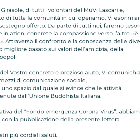
Girasole, di tutti i volontari del MuVi Lascari e,
o di tutta la comunità in cui operiamo, Vi esprimia
sostegno offerto. Da parte di tutti noi, faremo teso
e in azioni concrete la compassione verso l’altro: «è
». Attraverso il confronto e la conoscenza delle div
 migliore basato sui valori dell’amicizia, della
popoli.
el Vostro concreto e prezioso aiuto, Vi comunich
mezzi di comunicazione sociale,
, uno spazio dal quale si evince che le attività
enute dall’Unione Buddhista Italiana.
’iniziativa del “Fondo emergenza Corona Virus”, abbia
 con la pubblicazione della presente lettera.
ri più cordiali saluti.