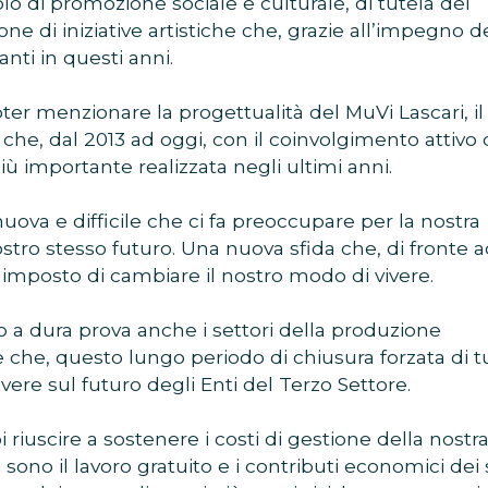
 di promozione sociale e culturale, di tutela del
one di iniziative artistiche che, grazie all’impegno d
anti in questi anni.
oter menzionare la progettualità del MuVi Lascari, il
che, dal 2013 ad oggi, con il coinvolgimento attivo 
iù importante realizzata negli ultimi anni.
uova e difficile che ci fa preoccupare per la nostra
 nostro stesso futuro. Una nuova sfida che, di fronte 
a imposto di cambiare il nostro modo di vivere.
 a dura prova anche i settori della produzione
 che, questo lungo periodo di chiusura forzata di tu
avere sul futuro degli Enti del Terzo Settore.
 riuscire a sostenere i costi di gestione della nostr
li sono il lavoro gratuito e i contributi economici dei