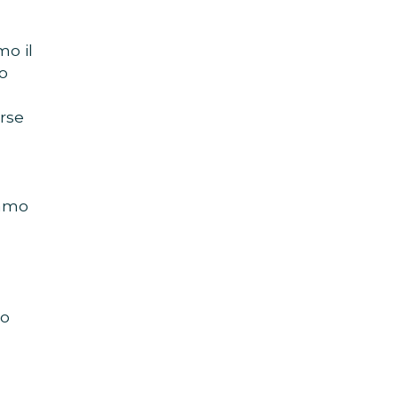
mo il
ro
erse
iamo
mo