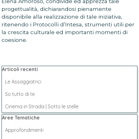
Elena Amoroso, condivide ed apprezza tale
progettualità, dichiarandosi pienamente
disponibile alla realizzazione di tale iniziativa,
ritenendo i Protocolli d’Intesa, strumenti utili per
la crescita culturale ed importanti momenti di
coesione.
Salta blocco Articoli recenti
Articoli recenti
Le Assaggiatrici
So tutto di te
Cinema in Strada | Sotto le stelle
Salta blocco Aree Tematiche
Aree Tematiche
Approfondimenti