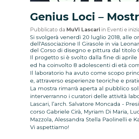
Genius Loci – Mostr
Pubblicato da
MuVi Lascari
in
Eventi e inizi
Si svolgerà venerdì 20 luglio 2018, alle o
dell'Associazione Il Girasole in via Leona
del Corso di disegno e pittura dal titolo 
Il progetto si è svolto dalla fine di apri
ed ha coinvolto 8 adolescenti di età compr
Il laboratorio ha avuto come scopo princi
e, attraverso esperienze teoriche e pratic
La mostra rimarrà aperta al pubblico solo
interverranno i curatori delle attività lab
Lascari, l’arch. Salvatore Moncada - Presi
corso Gabriele Cirà, Myriam Di Maria, Lu
Mazzola, Alessandra Stella Paolinelli e 
Vi aspettiamo!