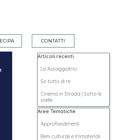
ECIPA
CONTATTI
Salta blocco Articoli recenti
Articoli recenti
Le Assaggiatrici
So tutto di te
Cinema in Strada | Sotto le
stelle
Salta blocco Aree Tematiche
Aree Tematiche
Approfondimenti
Beni culturali e Immateriali