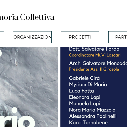
oria Collettiva
Salta menù
ORGANIZZAZIONE
▼
PROGETTI
▼
PART
▼