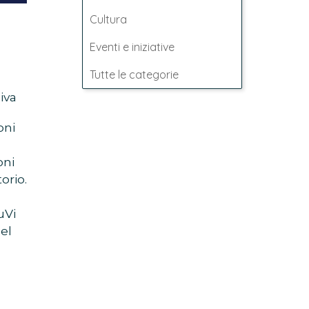
Cultura
Eventi e iniziative
Tutte le categorie
iva
oni
oni
orio.
uVi
del