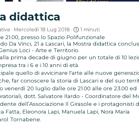
a didattica
ative
· Mercoledì 18 Lug 2018 ·
1 minuti
re 21.00, presso lo Spazio Polifunzionale
rdo Da Vinci, 21 a Lascari, la Mostra didattica conclus
Genius Loci - Arte e Territorio.
le alla prima decade di giugno per un totale di 10 lezi
esa tra i 6 e i 10 anni di età.
pale quello di avvicinare l'arte alle nuove generazi
he, far conoscere la storia di Lascari e del suo territ
 venerdì 20 luglio dalle ore 21.00 alle ore 23.00 ed
oratoriali, dott. Salvatore Ilardo - Coordinatore del M
dente dell’Associazione Il Girasole e i protagonisti 
ca Fatta, Eleonora Lapi, Manuela Lapi, Nora Maria
Karol Tornabene.